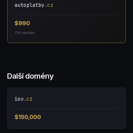
autoplatby
.cz
$990
7.2K návštěv
Další domény
iou
.cz
$150,000