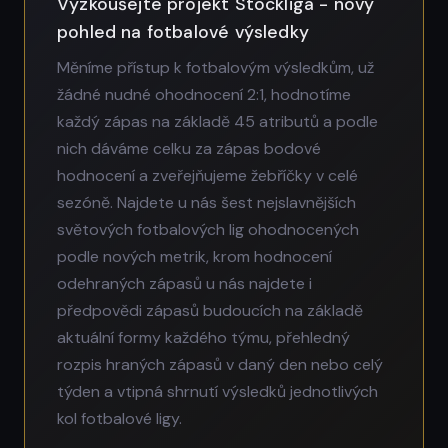
Vyzkoušejte projekt Stockliga - nový
pohled na fotbalové výsledky
Měníme přístup k fotbalovým výsledkům, už
žádné nudné ohodnocení 2:1, hodnotíme
každý zápas na základě 45 atributů a podle
nich dáváme celku za zápas bodové
hodnocení a zveřejňujeme žebříčky v celé
sezóně. Najdete u nás šest nejslavnějších
světových fotbalových lig ohodnocených
podle nových metrik, krom hodnocení
odehraných zápasů u nás najdete i
předpovědi zápasů budoucích na základě
aktuální formy každého týmu, přehledný
rozpis hraných zápasů v daný den nebo celý
týden a vtipná shrnutí výsledků jednotlivých
kol fotbalové ligy.