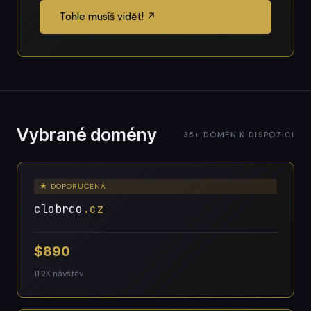
Tohle musíš vidět! ↗
Vybrané domény
35+ DOMÉN K DISPOZICI
★ DOPORUČENÁ
clobrdo
.cz
$890
11.2K návštěv